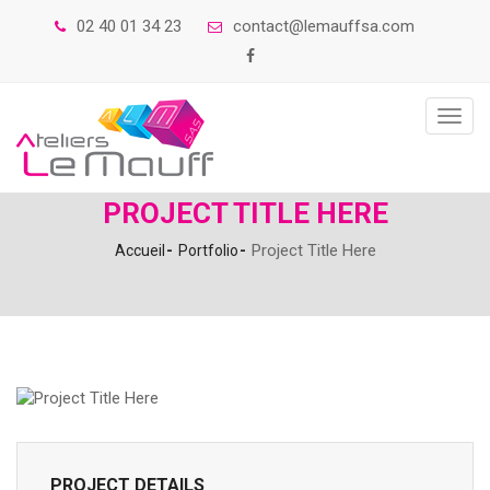
02 40 01 34 23
contact@lemauffsa.com
Toggl
navig
PROJECT TITLE HERE
Project Title Here
Accueil
Portfolio
PROJECT DETAILS